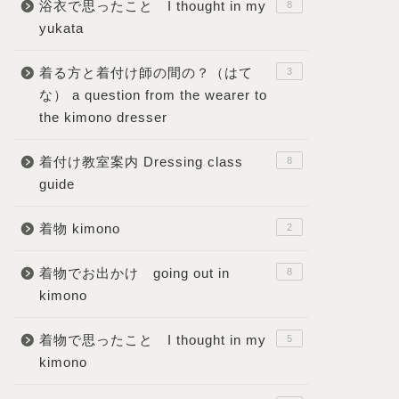
浴衣で思ったこと I thought in my
8
yukata
着る方と着付け師の間の？（はて
3
な） a question from the wearer to
the kimono dresser
着付け教室案内 Dressing class
8
guide
着物 kimono
2
着物でお出かけ going out in
8
kimono
着物で思ったこと I thought in my
5
kimono