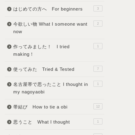
はじめての方へ For beginners
3
今欲しい物 What I someone want
2
now
作ってみました！ I tried
1
making！
使ってみた Tried & Tested
7
名古屋帯で思ったこと I thought in
1
my nagoyaobi
帯結び How to tie a obi
12
思うこと What I thought
1