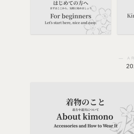
― A
2