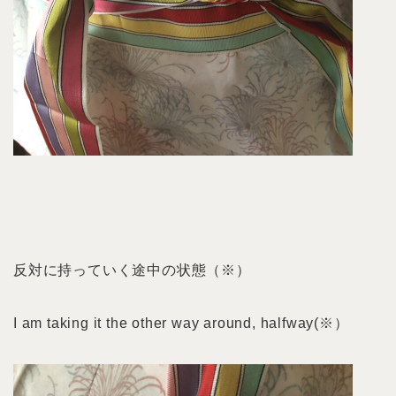
反対に持っていく途中の状態（※）
I am taking it the other way around, halfway(※）