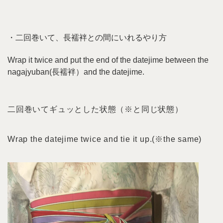
・二回巻いて、長襦袢との間にいれるやり方
Wrap it twice and put the end of the datejime between the
nagajyuban(長襦袢）and the datejime.
二回巻いてギュッとした状態（※と同じ状態）
Wrap the datejime twice and tie it up.(※the same)