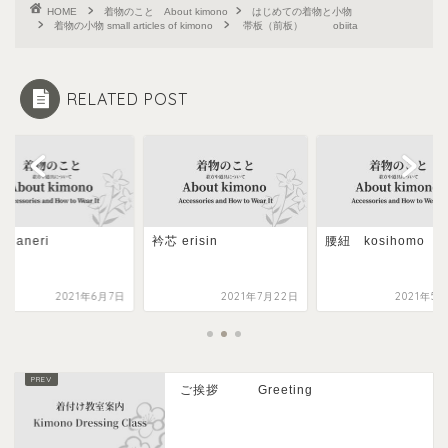
HOME
着物のこと About kimono
はじめての着物と小物
着物の小物 small articles of kimono
帯板（前板） obiita
RELATED POST
 haneri
衿芯 erisin
腰紐 kosihomo
2021年6月7日
2021年7月22日
2021年5
ご挨拶 Greeting