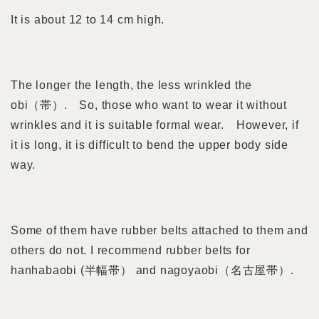
It is about 12 to 14 cm high.
The longer the length, the less wrinkled the
obi（帯）. So, those who want to wear it without
wrinkles and it is suitable formal wear. However, if
it is long, it is difficult to bend the upper body side
way.
Some of them have rubber belts attached to them and
others do not. I recommend rubber belts for
hanhabaobi (半幅帯） and nagoyaobi（名古屋帯）.