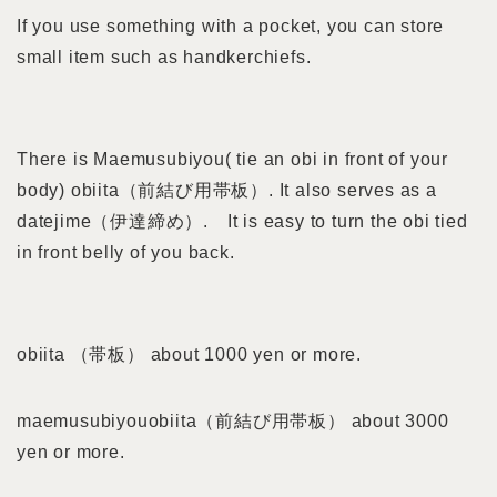
If you use something with a pocket, you can store
small item such as handkerchiefs.
There is Maemusubiyou( tie an obi in front of your
body) obiita（前結び用帯板）. It also serves as a
datejime（伊達締め）. It is easy to turn the obi tied
in front belly of you back.
obiita （帯板） about 1000 yen or more.
maemusubiyouobiita（前結び用帯板） about 3000
yen or more.